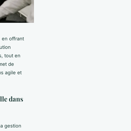
e en offrant
ution
s, tout en
met de
s agile et
lle dans
la gestion