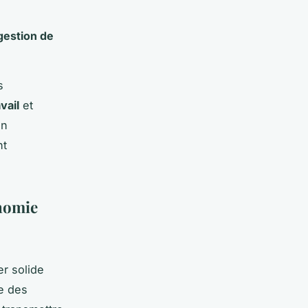
gestion de
s
vail
et
on
nt
nomie
er solide
e des