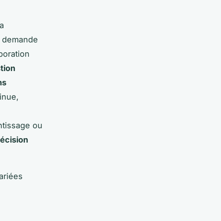
la
demande
boration
tion
ns
inue,
ntissage ou
décision
ariées