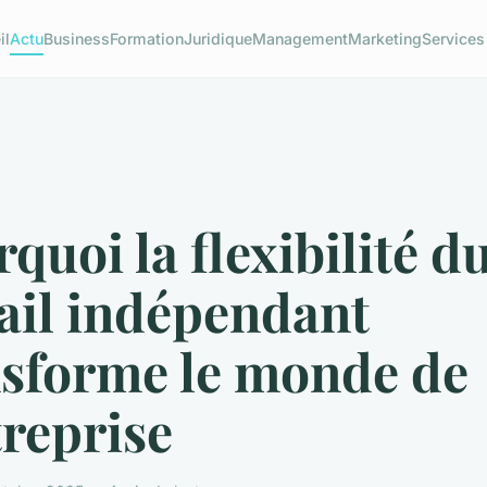
il
Actu
Business
Formation
Juridique
Management
Marketing
Services
quoi la flexibilité d
ail indépendant
nsforme le monde de
treprise