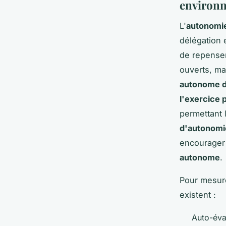
environn
L'
autonomie
délégation e
de repenser 
ouverts, ma
autonome d
l'exercice 
permettant 
d'autonomi
encourager 
autonome
.
Pour mesure
existent :
Auto-éval