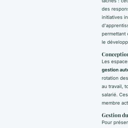
tâches : ce
des respons
initiatives
d'apprentis
permettant 
le développ
Conception
Les espaces
gestion au
rotation des
au travail,
salarié. Ce
membre acte
Gestion du
Pour prése