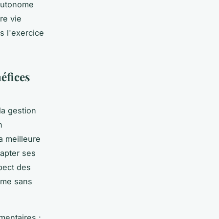
 autonome
re vie
s l'exercice
éfices
la gestion
n
a meilleure
dapter ses
pect des
nome sans
mentaires :