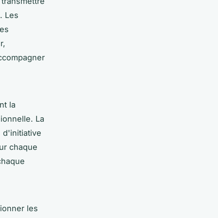
 transmettre
. Les
ces
r,
'accompagner
nt la
sionnelle. La
d'initiative
our chaque
 chaque
ctionner les