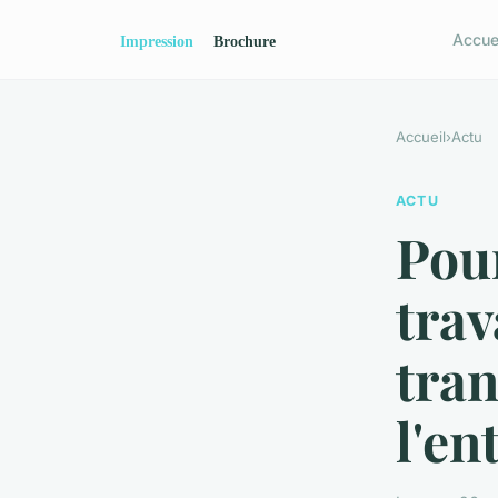
Accue
Accueil
›
Actu
ACTU
Pour
trav
tra
l'en