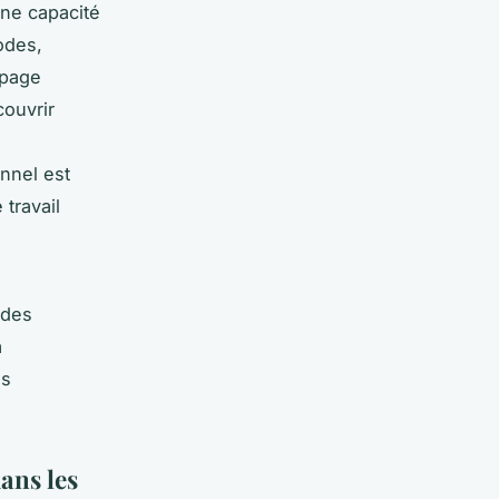
une capacité
odes,
 page
ouvrir
onnel est
travail
 des
a
ns
ans les