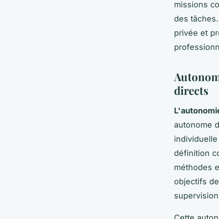
missions co
des tâches.
privée et p
professionne
Autonomie
directs
L'autonomie
autonome de
individuelle
définition c
méthodes et
objectifs d
supervision
Cette auton