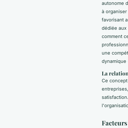
autonome de
à organiser
favorisant 
dédiée aux
comment cet
professionn
une compéte
dynamique 
La relatio
Ce concept 
entreprises,
satisfaction
l'organisat
Facteurs 